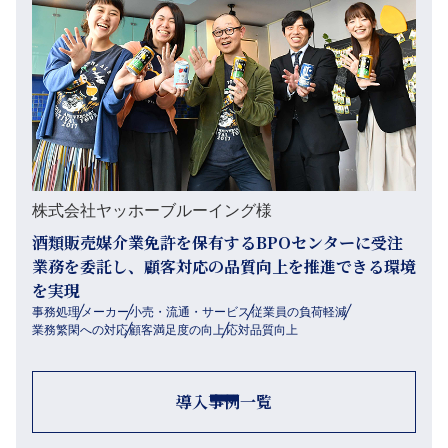
株式会社ヤッホーブルーイング様
酒類販売媒介業免許を保有するBPOセンターに受注
業務を委託し、顧客対応の品質向上を推進できる環境
を実現
事務処理
メーカー
小売・流通・サービス
従業員の負荷軽減
業務繁閑への対応
顧客満足度の向上
応対品質向上
導入事例一覧