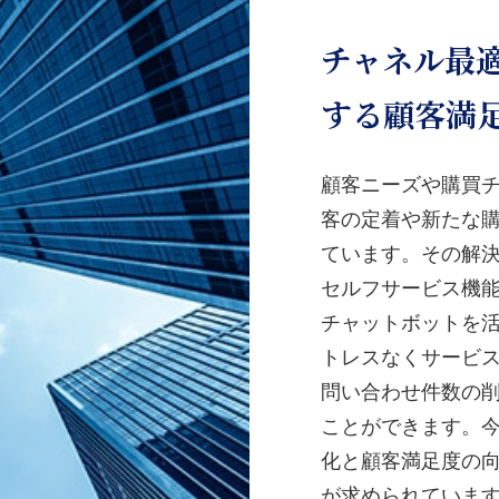
チャネル最
する顧客満
顧客ニーズや購買
客の定着や新たな
ています。その解
セルフサービス機能
チャットボットを
トレスなくサービ
問い合わせ件数の
ことができます。
化と顧客満足度の
が求められていま