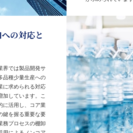
加への対応と
業界では製品開発サ
多品種少量生産への
業に求められる対応
増加しています。こ
的に活用し、コア業
の鍵を握る重要な要
業務プロセスの棚卸
活用によるノンコア