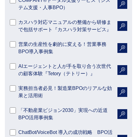
COMPANY®トータル支援サービス（シス
テム支援・人事BPO）
詳細を
カスハラ対応マニュアルの整備から研修ま
で包括サポート『カスハラ対策サービス』
詳細を
営業の生産性を劇的に変える！営業事務
BPO導入事例集
詳細を
AIエージェントと人が手を取り合う次世代
の顧客体験『Tetory（テトリー）』
詳細を
実務担当者必見！製造業BPOのリアルな効
果と活用術
詳細を
「不動産業ビジョン2030」実現への近道
BPO活用事例集
詳細を
ChatBot/VoiceBot 導入の成功戦略 BPO活