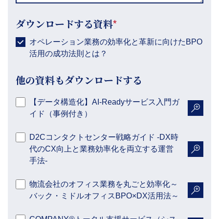
ダウンロードする資料
*
オペレーション業務の効率化と革新に向けたBPO
活用の成功法則とは？
他の資料もダウンロードする
【データ構造化】AI-Readyサービス入門ガ
イド（事例付き）
詳細を
D2Cコンタクトセンター戦略ガイド -DX時
代のCX向上と業務効率化を両立する運営
詳細を
手法-
物流会社のオフィス業務を丸ごと効率化～
バック・ミドルオフィスBPO×DX活用法～
詳細を