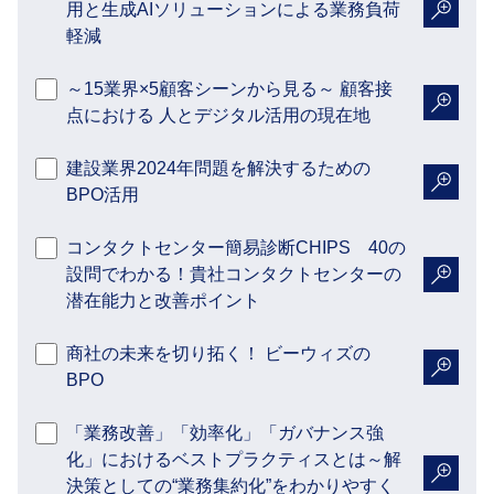
用と生成AIソリューションによる業務負荷
詳細を
軽減
～15業界×5顧客シーンから見る～ 顧客接
点における 人とデジタル活用の現在地
詳細を
建設業界2024年問題を解決するための
BPO活用
詳細を
コンタクトセンター簡易診断CHIPS 40の
設問でわかる！貴社コンタクトセンターの
詳細を
潜在能力と改善ポイント
商社の未来を切り拓く！ ビーウィズの
BPO
詳細を
「業務改善」「効率化」「ガバナンス強
化」におけるベストプラクティスとは～解
決策としての“業務集約化”をわかりやすく
詳細を