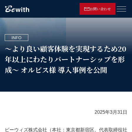
お問い合わせ
メニ
INFO
～より良い顧客体験を実現するため20
年以上にわたりパートナーシップを形
成～ オルビス様 導入事例を公開
2025年3月31日
ビーウィズ株式会社（本社：東京都新宿区、代表取締役社