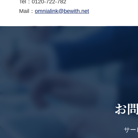
Tel：
0120-722-782
Mail：
omnialink@bewith.net
お
サー