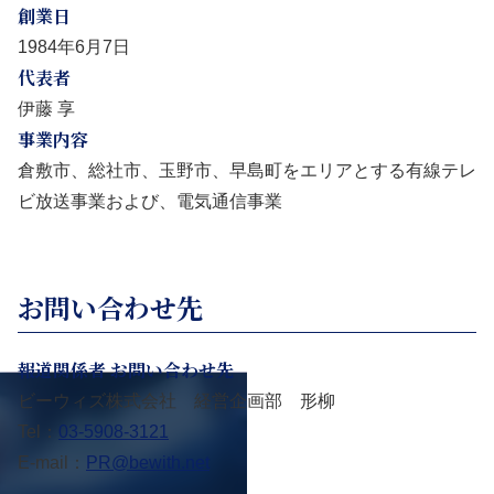
創業日
1984年6月7日
代表者
伊藤 享
事業内容
倉敷市、総社市、玉野市、早島町をエリアとする有線テレ
ビ放送事業および、電気通信事業
お問い合わせ先
報道関係者 お問い合わせ先
ビーウィズ株式会社 経営企画部 形柳
Tel：
03-5908-3121
E-mail：
PR@bewith.net