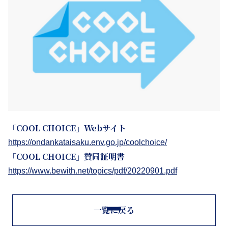
「COOL CHOICE」Webサイト
https://ondankataisaku.env.go.jp/coolchoice/
「COOL CHOICE」賛同証明書
https://www.bewith.net/topics/pdf/20220901.pdf
一覧に戻る