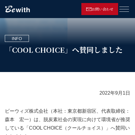
お問い合わせ
メニ
INFO
「COOL CHOICE」へ賛同しました
2022年9月1日
ビーウィズ株式会社（本社：東京都新宿区、代表取締役：
森本 宏一）は、脱炭素社会の実現に向けて環境省が推奨
している「COOL CHOICE（クールチョイス）」へ賛同い