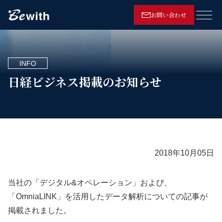
お問い合わせ
メニ
INFO
日経ビジネス掲載のお知らせ
2018年10月05日
当社の「デジタル&オペレーション」および、
「OmniaLINK」を活用したデータ解析についての記事が
掲載されました。