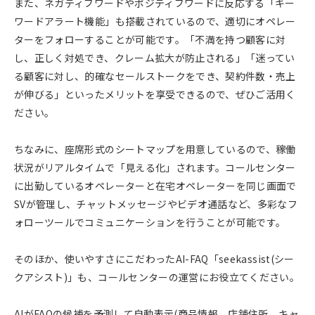
また、ネガティブワードやポジティブワードに反応する「キー
ワードアラート機能」も搭載されているので、適切にオペレー
ターをフォローすることが可能です。「不満を持つ顧客に対
し、正しく対処でき、クレーム拡大が防止される」「迷ってい
る顧客に対し、的確なセールストークをでき、契約件数・売上
が伸びる」といったメリットを享受できるので、ぜひご活用く
ださい。
ちなみに、座席形式のシートマップを用意しているので、稼働
状況がリアルタイムで「見える化」されます。コールセンター
に出勤しているオペレーターと在宅オペレーターを同じ画面で
SVが管理し、チャットメッセージやビデオ通話など、多彩なフ
ォローツールでコミュニケーションを行うことが可能です。
そのほか、使いやすさにこだわったAI-FAQ「seekassist(シー
クアシスト)」も、コールセンターの運営にお役立てください。
AIがFAQの候補を予測して自動表示(商品情報、店舗住所、キャ