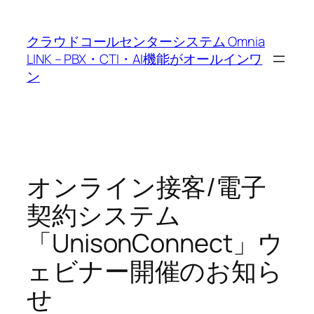
内
容
クラウドコールセンターシステム Omnia
を
LINK – PBX・CTI・AI機能がオールインワ
ス
ン
キ
ッ
プ
オンライン接客/電子
契約システム
「UnisonConnect」ウ
ェビナー開催のお知ら
せ