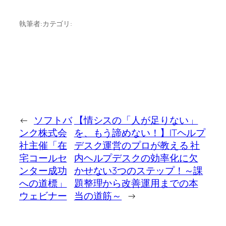
執筆者:
カテゴリ:
←
ソフトバ
【情シスの「人が足りない」
ンク株式会
を、もう諦めない！】ITヘルプ
社主催「在
デスク運営のプロが教える 社
宅コールセ
内ヘルプデスクの効率化に欠
ンター成功
かせない3つのステップ！～課
への道標」
題整理から改善運用までの本
ウェビナー
当の道筋～
→