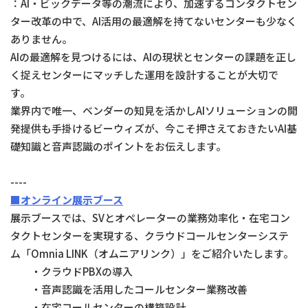
：AI・ビックデータ等の潮流により、加速するコンタクトセン
ター改革の中で、AI活用の最適解を持てないセンターも少なく
ありません。
AIの最適解を見つけるには、AIの現状とセンターの課題を正し
く捉えセンターにマッチした運用を設計することが大切で
す。
業界内で唯一、ベンダーの知見を活かしAIソリューションの開
発提供も手掛けるビーウィズが、今こそ押さえておきたいAI基
礎知識と音声認識のポイントをお伝えします。
----
■オンライン展示ブース
展示ブースでは、SVとオペレーターの業務効率化・在宅コン
タクトセンターを実現する、クラウドコールセンターシステ
ム「Omnia LINK（オムニアリンク）」をご紹介いたします。
・クラウドPBXの導入
・音声認識を活用したコールセンター業務改善
・在宅コールセンターの構築設計