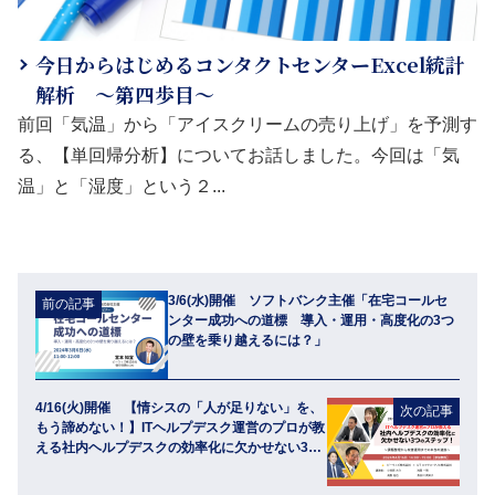
今日からはじめるコンタクトセンターExcel統計
解析 ～第四歩目～
前回「気温」から「アイスクリームの売り上げ」を予測す
る、【単回帰分析】についてお話しました。今回は「気
温」と「湿度」という２...
3/6(水)開催 ソフトバンク主催「在宅コールセ
前の記事
ンター成功への道標 導入・運用・高度化の3つ
の壁を乗り越えるには？」
4/16(火)開催 【情シスの「人が足りない」を、
次の記事
もう諦めない！】ITヘルプデスク運営のプロが教
える社内ヘルプデスクの効率化に欠かせない3の
ステップ！～課題整理から改善運用までの本当の
道筋～