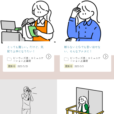
とっても難しい。だけど、気
断らないと💦でも言い出せな
配り上手になりたい！
い、そんなアナタに！
ビーウィズ流：コミュニケ
ビーウィズ流：コミュニケ
ーション上達術
ーション上達術
更新日
2025/5/29
更新日
2025/3/3