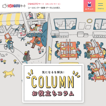
Skip
OSHIGOTOマート
（オシゴトマート）
to
コールセンター・事務・データ入力の求人
the
content