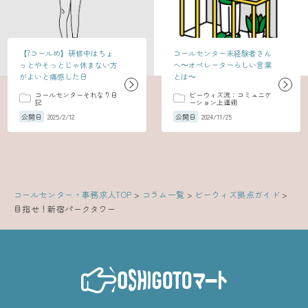
【7コールめ】研修中はちょ
コールセンター未経験者さん
っとやそっとじゃ休まない方
へ～オペレーターらしい言葉
がよいと痛感した日
とは～
コールセンターそれなり日
ビーウィズ流：コミュニケ
記
ーション上達術
公開日
2025/2/12
公開日
2024/11/25
コールセンター・事務求人TOP
>
コラム一覧
>
ビーウィズ拠点ガイド
>
目指せ！新宿パークタワー