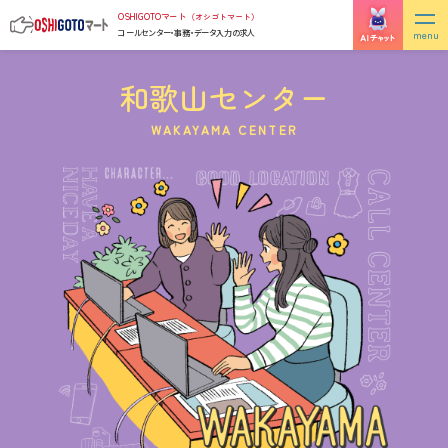
Skip
OSHIGOTOマート
（オシゴトマート）
to
コールセンター・事務・データ入力の求人
the
content
和歌山センター
WAKAYAMA CENTER