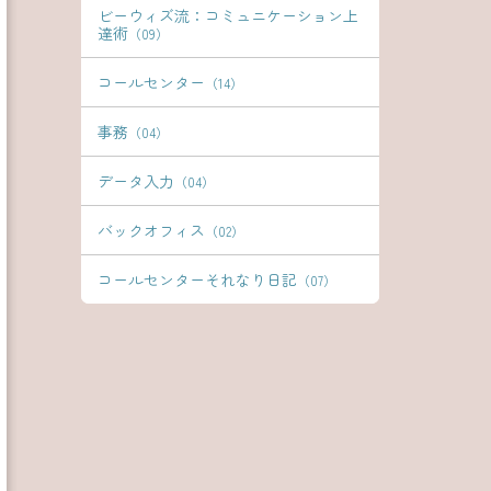
ビーウィズ流：コミュニケーション上
達術
（09）
コールセンター
（14）
事務
（04）
データ入力
（04）
バックオフィス
（02）
コールセンターそれなり日記
（07）