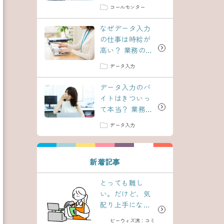
ついても徹底解
コールセンター
説！
なぜデータ入力
の仕事は時給が
高い？
業務の内
容もご紹介！
データ入力
データ入力のバ
イトはきついっ
て本当？
業務の
実態について詳
データ入力
しく解説！
新着記事
とっても難し
い。だけど、気
配り上手になり
たい！
ビーウィズ流：コミ