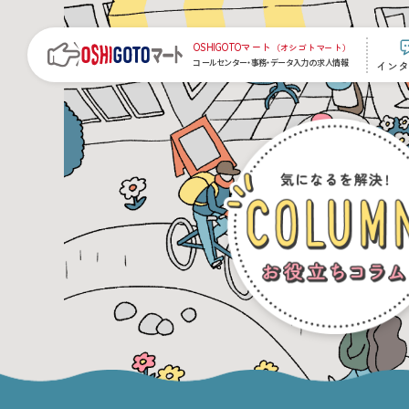
Skip
to
the
OSHIGOTOマート
（オシゴトマート）
content
コールセンター・事務・データ入力の求人
情報
インタ