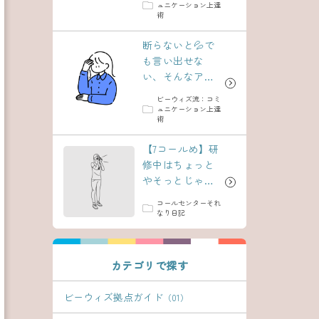
ュニケーション上達
術
断らないと💦で
も言い出せな
い、そんなアナ
タに！
ビーウィズ流：コミ
ュニケーション上達
術
【7コールめ】研
修中はちょっと
やそっとじゃ休
まない方がよい
コールセンターそれ
と痛感した日
なり日記
カテゴリで探す
ビーウィズ拠点ガイド
（01）