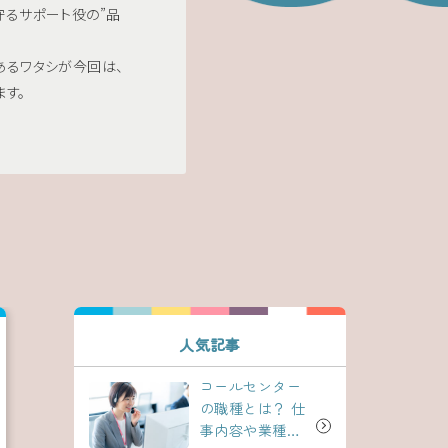
守るサポート役の”品
あるワタシが今回は、
す。
人気記事
コールセンター
の職種とは？
仕
事内容や業種に