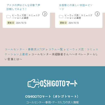
アナタの声はどんな印象？声
お客様との楽しい会話エピソ
診断してみよう！
ード
ビーウィズ流：コミュニケ
ビーウィズ流：コミュニケ
ーション上達術
ーション上達術
更新日
2024/10/10
更新日
2024/10/10
コールセンター・事務求人TOP
>
コラム一覧
>
ビーウィズ流：コミュニ
ケーション上達術
>
コールセンター未経験者さんへ～オペレーターらし
い言葉とは～
OSHIGOTOマート（オシゴトマート）
コールセンター・事務・データ入力の求人情報