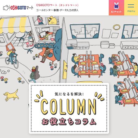
Skip
OSHIGOTOマート
（オシゴトマート）
to
コールセンター・事務・データ入力の求人
the
content