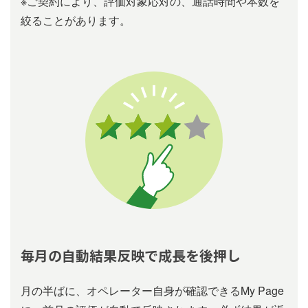
※ご契約により、評価対象応対の、通話時間や本数を
絞ることがあります。
毎⽉の⾃動結果反映で成⻑を後押し
⽉の半ばに、オペレーター⾃⾝が確認できるMy Page