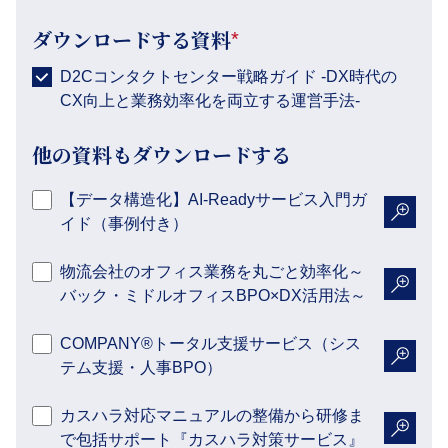
ダウンロードする資料
*
D2Cコンタクトセンター戦略ガイド -DX時代の
CX向上と業務効率化を両立する運営手法-
他の資料もダウンロードする
【データ構造化】AI-Readyサービス入門ガ
イド（事例付き）
詳細を
物流会社のオフィス業務を丸ごと効率化～
バック・ミドルオフィスBPO×DX活用法～
詳細を
COMPANY®トータル支援サービス（シス
テム支援・人事BPO）
詳細を
カスハラ対応マニュアルの整備から研修ま
で包括サポート『カスハラ対策サービス』
詳細を