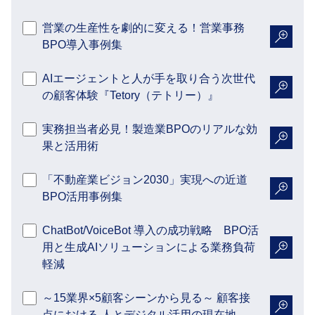
営業の生産性を劇的に変える！営業事務
BPO導入事例集
詳細を
AIエージェントと人が手を取り合う次世代
の顧客体験『Tetory（テトリー）』
詳細を
実務担当者必見！製造業BPOのリアルな効
果と活用術
詳細を
「不動産業ビジョン2030」実現への近道
BPO活用事例集
詳細を
ChatBot/VoiceBot 導入の成功戦略 BPO活
用と生成AIソリューションによる業務負荷
詳細を
軽減
～15業界×5顧客シーンから見る～ 顧客接
点における 人とデジタル活用の現在地