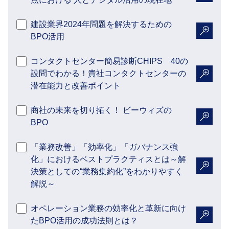
詳細を
建設業界2024年問題を解決するための
BPO活用
詳細を
コンタクトセンター簡易診断CHIPS 40の
設問でわかる！貴社コンタクトセンターの
詳細を
潜在能力と改善ポイント
商社の未来を切り拓く！ ビーウィズの
BPO
詳細を
「業務改善」「効率化」「ガバナンス強
化」におけるベストプラクティスとは～解
決策としての“業務集約化”をわかりやすく
詳細を
解説～
オペレーション業務の効率化と革新に向け
たBPO活用の成功法則とは？
詳細を