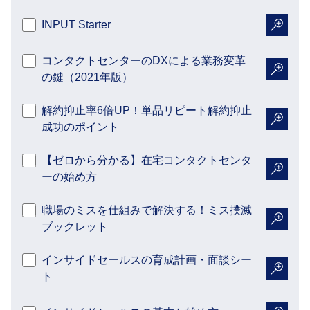
INPUT Starter
詳細を
コンタクトセンターのDXによる業務変革
の鍵（2021年版）
詳細を
解約抑止率6倍UP！単品リピート解約抑止
成功のポイント
詳細を
【ゼロから分かる】在宅コンタクトセンタ
ーの始め方
詳細を
職場のミスを仕組みで解決する！ミス撲滅
ブックレット
詳細を
インサイドセールスの育成計画・面談シー
ト
詳細を