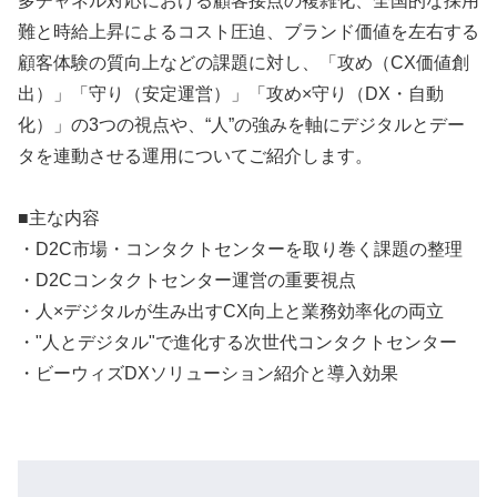
多チャネル対応における顧客接点の複雑化、全国的な採用
難と時給上昇によるコスト圧迫、ブランド価値を左右する
顧客体験の質向上などの課題に対し、「攻め（CX価値創
出）」「守り（安定運営）」「攻め×守り（DX・自動
化）」の3つの視点や、“人”の強みを軸にデジタルとデー
タを連動させる運用についてご紹介します。
■主な内容
・D2C市場・コンタクトセンターを取り巻く課題の整理
・D2Cコンタクトセンター運営の重要視点
・人×デジタルが生み出すCX向上と業務効率化の両立
・"人とデジタル"で進化する次世代コンタクトセンター
・ビーウィズDXソリューション紹介と導入効果