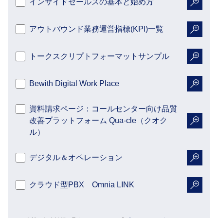
インサイドセールスの基本と始め方
詳細を
アウトバウンド業務運営指標(KPI)一覧
詳細を
トークスクリプトフォーマットサンプル
詳細を
Bewith Digital Work Place
詳細を
資料請求ページ：コールセンター向け品質
改善プラットフォーム Qua-cle（クオク
詳細を
ル）
デジタル＆オペレーション
詳細を
クラウド型PBX Omnia LINK
詳細を