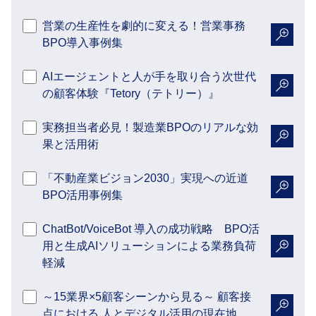
営業の生産性を劇的に変える！営業事務
BPO導入事例集
詳細を
AIエージェントと人が手を取り合う次世代
の顧客体験『Tetory（テトリー）』
詳細を
実務担当者必見！製造業BPOのリアルな効
果と活用術
詳細を
「不動産業ビジョン2030」実現への近道
BPO活用事例集
詳細を
ChatBot/VoiceBot 導入の成功戦略 BPO活
用と生成AIソリューションによる業務負荷
詳細を
軽減
～15業界×5顧客シーンから見る～ 顧客接
点における 人とデジタル活用の現在地
詳細を