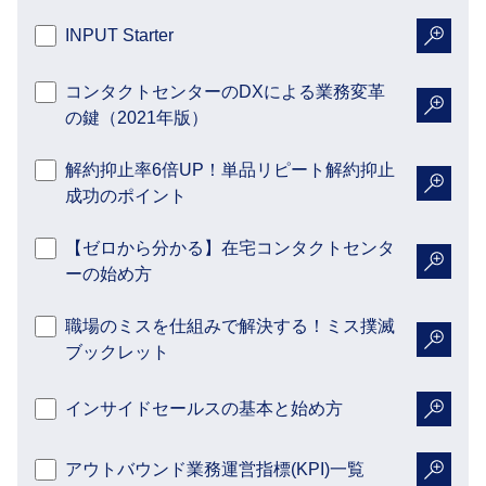
INPUT Starter
詳細を
コンタクトセンターのDXによる業務変革
の鍵（2021年版）
詳細を
解約抑止率6倍UP！単品リピート解約抑止
成功のポイント
詳細を
【ゼロから分かる】在宅コンタクトセンタ
ーの始め方
詳細を
職場のミスを仕組みで解決する！ミス撲滅
ブックレット
詳細を
インサイドセールスの基本と始め方
詳細を
アウトバウンド業務運営指標(KPI)一覧
詳細を