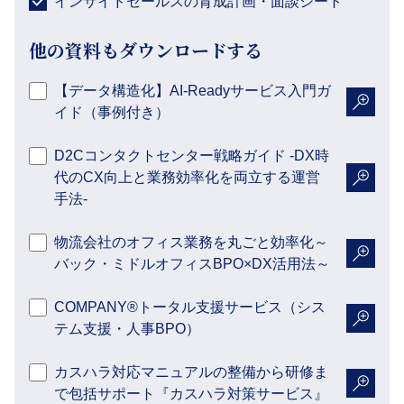
インサイドセールスの育成計画・面談シート
他の資料もダウンロードする
【データ構造化】AI-Readyサービス入門ガ
イド（事例付き）
詳細を
D2Cコンタクトセンター戦略ガイド -DX時
代のCX向上と業務効率化を両立する運営
詳細を
手法-
物流会社のオフィス業務を丸ごと効率化～
バック・ミドルオフィスBPO×DX活用法～
詳細を
COMPANY®トータル支援サービス（シス
テム支援・人事BPO）
詳細を
カスハラ対応マニュアルの整備から研修ま
で包括サポート『カスハラ対策サービス』
詳細を