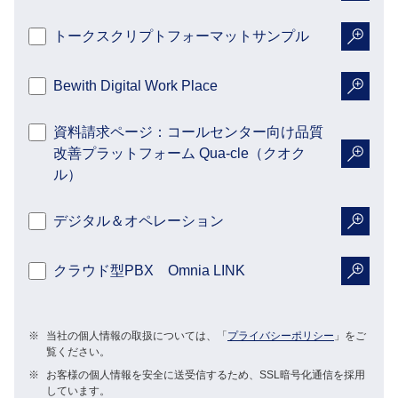
トークスクリプトフォーマットサンプル
詳細を
Bewith Digital Work Place
詳細を
資料請求ページ：コールセンター向け品質
改善プラットフォーム Qua-cle（クオク
詳細を
ル）
デジタル＆オペレーション
詳細を
クラウド型PBX Omnia LINK
詳細を
※
当社の個人情報の取扱については、「
プライバシーポリシー
」をご
覧ください。
※
お客様の個人情報を安全に送受信するため、SSL暗号化通信を採用
しています。