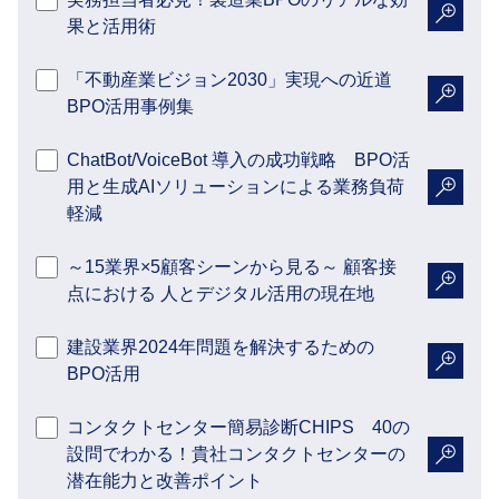
果と活用術
詳細を
「不動産業ビジョン2030」実現への近道
BPO活用事例集
詳細を
ChatBot/VoiceBot 導入の成功戦略 BPO活
用と生成AIソリューションによる業務負荷
詳細を
軽減
～15業界×5顧客シーンから見る～ 顧客接
点における 人とデジタル活用の現在地
詳細を
建設業界2024年問題を解決するための
BPO活用
詳細を
コンタクトセンター簡易診断CHIPS 40の
設問でわかる！貴社コンタクトセンターの
詳細を
潜在能力と改善ポイント