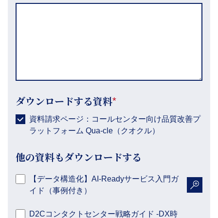
ダウンロードする資料
*
資料請求ページ：コールセンター向け品質改善プ
ラットフォーム Qua-cle（クオクル）
他の資料もダウンロードする
【データ構造化】AI-Readyサービス入門ガ
イド（事例付き）
詳細を
D2Cコンタクトセンター戦略ガイド -DX時