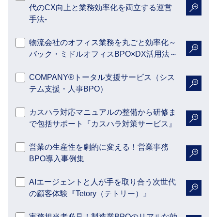
代のCX向上と業務効率化を両立する運営
詳細を
手法-
物流会社のオフィス業務を丸ごと効率化～
バック・ミドルオフィスBPO×DX活用法～
詳細を
COMPANY®トータル支援サービス（シス
テム支援・人事BPO）
詳細を
カスハラ対応マニュアルの整備から研修ま
で包括サポート『カスハラ対策サービス』
詳細を
営業の生産性を劇的に変える！営業事務
BPO導入事例集
詳細を
AIエージェントと人が手を取り合う次世代
の顧客体験『Tetory（テトリー）』
詳細を
実務担当者必見！製造業BPOのリアルな効