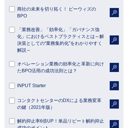
商社の未来を切り拓く！ ビーウィズの
BPO
詳細を
「業務改善」「効率化」「ガバナンス強
化」におけるベストプラクティスとは～解
決策としての“業務集約化”をわかりやすく
詳細を
解説～
オペレーション業務の効率化と革新に向け
たBPO活用の成功法則とは？
詳細を
INPUT Starter
詳細を
コンタクトセンターのDXによる業務変革
の鍵（2021年版）
詳細を
解約抑止率6倍UP！単品リピート解約抑止
成功のポイント