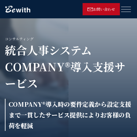
お問い合わせ
メニ
コンサルティング
統合人事システム
COMPANY®導入支援サ
ービス
COMPANY®導入時の要件定義から設定支援
まで一貫したサービス提供によりお客様の負
荷を軽減