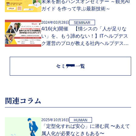
未来を創るハンズオンセミナー ～観光AI
ガイド を作って学ぶ最新技術～
2024年03月28日
SEMINAR
4/16(火)開催 【情シスの「人が足りな
い」を、もう諦めない！】ITヘルプデス
ク運営のプロが教える社内ヘルプデスク
の効率化に欠かせない3のステップ！～
課題整理から改善運用までの本当の道筋
～
セミナー一覧
関連コラム
2025年10月16日
HUMAN
「定型化すれば安心」に潜む罠 〜あえて
属人化が必要なときもある〜